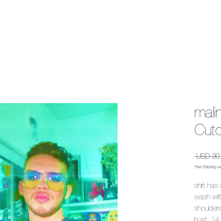
mali
Cuto
 USD 30
Free Shipping ov
shirt has 
wash with
shoulder
bust: 14