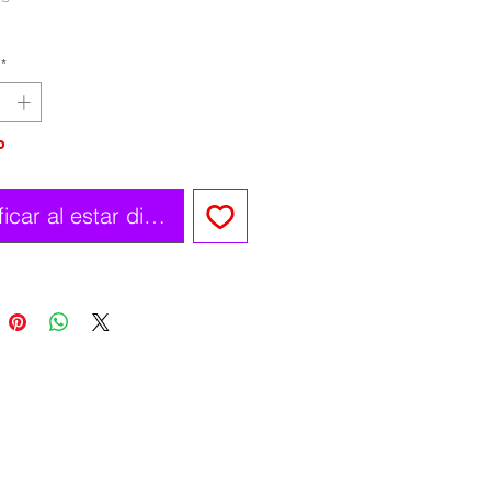
”
8”
*
o
ficar al estar disponible