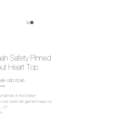
nah Safety Pinned
ut Heart Top
Precio
Precio
.00 
USD 22.80
de
er $35
oferta
small hole on the M letter
 cold water with garment inside out
s: 17”
.5